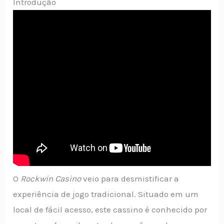
Introdução
O
Rockwin Casino
veio para desmistificar a
experiência de jogo tradicional. Situado em um
local de fácil acesso, este cassino é conhecido por