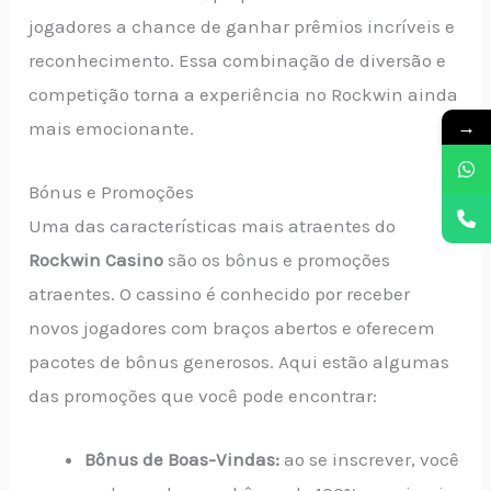
jogadores a chance de ganhar prêmios incríveis e
reconhecimento. Essa combinação de diversão e
competição torna a experiência no Rockwin ainda
→
mais emocionante.
Bónus e Promoções
Uma das características mais atraentes do
Rockwin Casino
são os bônus e promoções
atraentes. O cassino é conhecido por receber
novos jogadores com braços abertos e oferecem
pacotes de bônus generosos. Aqui estão algumas
das promoções que você pode encontrar:
Bônus de Boas-Vindas:
ao se inscrever, você