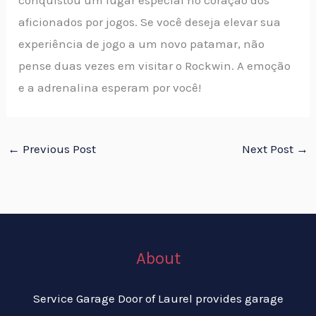
conquistou um lugar especial no coração dos
aficionados por jogos. Se você deseja elevar sua
experiência de jogo a um novo patamar, não
pense duas vezes em visitar o Rockwin. A emoção
e a adrenalina esperam por você!
←
Previous Post
Next Post
→
About
Service Garage Door of Laurel provides garage