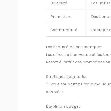
Diversité
Les utilis
Promotions
Des bonus 
Communauté
Interagir
Les bonus à ne pas manquer
Les offres de bienvenue et les tou
Restez à l’affût des promotions sa
Stratégies gagnantes
Si vous souhaitez tirer le meilleu
adaptées :
Établir un budget