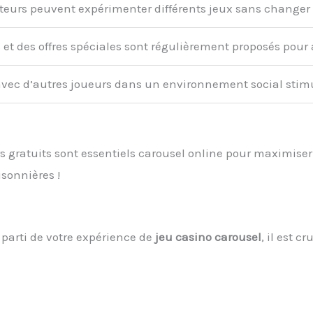
ateurs peuvent expérimenter différents jeux sans changer
et des offres spéciales sont régulièrement proposés pour a
 avec d’autres joueurs dans un environnement social stim
rs gratuits sont essentiels carousel online pour maximiser 
isonnières !
r parti de votre expérience de
jeu casino carousel
, il est c