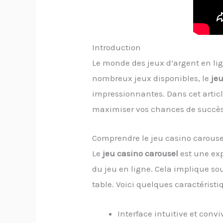
Introduction
Le monde des jeux d’argent en lig
nombreux jeux disponibles, le
je
impressionnantes. Dans cet articl
maximiser vos chances de succès
Comprendre le jeu casino carouse
Le
jeu casino carousel
est une exp
du jeu en ligne. Cela implique so
table. Voici quelques caractéristiq
Interface intuitive et convi