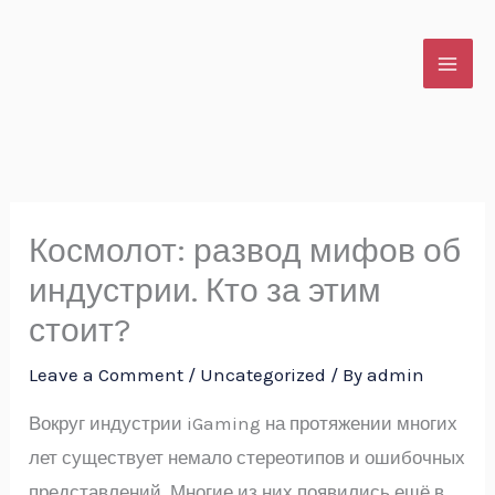
Skip
to
content
Космолот: развод мифов об
индустрии. Кто за этим
стоит?
Leave a Comment
/
Uncategorized
/ By
admin
Вокруг индустрии iGaming на протяжении многих
лет существует немало стереотипов и ошибочных
представлений. Многие из них появились ещё в