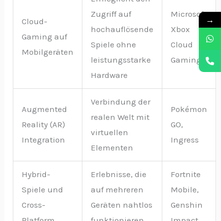
Zugriff auf
Microsoft
→
Cloud-
hochauflösende
Xbox
Gaming auf
Spiele ohne
Cloud
Mobilgeräten
leistungsstarke
Gaming
Hardware
Verbindung der
Augmented
Pokémon
realen Welt mit
Reality (AR)
GO,
virtuellen
Integration
Ingress
Elementen
Hybrid-
Erlebnisse, die
Fortnite
Spiele und
auf mehreren
Mobile,
Cross-
Geräten nahtlos
Genshin
Platform
funktionieren
Impact