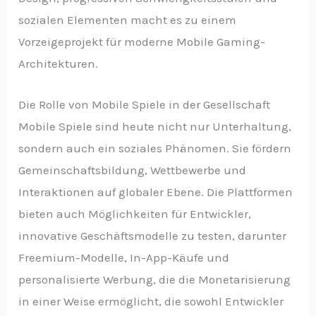
sozialen Elementen macht es zu einem
Vorzeigeprojekt für moderne Mobile Gaming-
Architekturen.
Die Rolle von Mobile Spiele in der Gesellschaft
Mobile Spiele sind heute nicht nur Unterhaltung,
sondern auch ein soziales Phänomen. Sie fördern
Gemeinschaftsbildung, Wettbewerbe und
Interaktionen auf globaler Ebene. Die Plattformen
bieten auch Möglichkeiten für Entwickler,
innovative Geschäftsmodelle zu testen, darunter
Freemium-Modelle, In-App-Käufe und
personalisierte Werbung, die die Monetarisierung
in einer Weise ermöglicht, die sowohl Entwickler