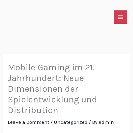
Skip
to
content
Mobile Gaming im 21.
Jahrhundert: Neue
Dimensionen der
Spielentwicklung und
Distribution
Leave a Comment
/
Uncategorized
/ By
admin