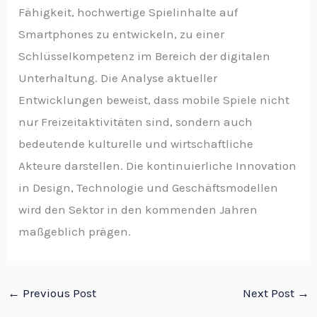
Fähigkeit, hochwertige Spielinhalte auf
Smartphones zu entwickeln, zu einer
Schlüsselkompetenz im Bereich der digitalen
Unterhaltung. Die Analyse aktueller
Entwicklungen beweist, dass mobile Spiele nicht
nur Freizeitaktivitäten sind, sondern auch
bedeutende kulturelle und wirtschaftliche
Akteure darstellen. Die kontinuierliche Innovation
in Design, Technologie und Geschäftsmodellen
wird den Sektor in den kommenden Jahren
maßgeblich prägen.
←
Previous Post
Next Post
→